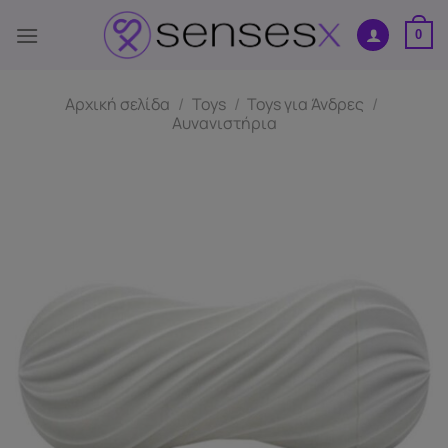
Μετάβαση
στο
0
περιεχόμενο
Αρχική σελίδα
/
Toys
/
Toys για Άνδρες
/
Αυνανιστήρια