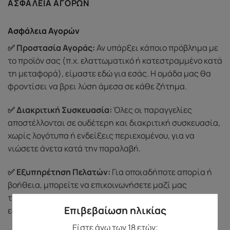
ΑΣΦΆΛΕΙΑ ΑΓΟΡΏΝ
Ασφάλεια Αγορών
✅ Προστασία Αγοράς:
Αν υπάρξει κάποιο πρόβλημα με
το προϊόν σας (π.χ. ελαττωματικό ή κατεστραμμένο κατά
τη μεταφορά), είμαστε εδώ για εσάς. Η ομάδα μας θα
φροντίσει να βρει λύση άμεσα σε κάθε ζήτημα.
✅ Διακριτική Συσκευασία:
Όλες οι παραγγελίες
αποστέλλονται σε ουδέτερη και διακριτική συσκευασία,
χωρίς λογότυπα ή ενδείξεις περιεχομένου, για να
νιώσετε άνετα κατά την παραλαβή.
✅ Εξυπηρέτηση Πελατών:
Για οποιαδήποτε απορία ή
βοήθεια, μπορείτε να επικοινωνήσετε μαζί μας
τηλεφωνικά στο
69 3721 1519
. Θα χαρούμε να σας
Επιβεβαίωση ηλικίας
εξυπηρετήσουμε με διακριτικότητα και σεβασμό.
Είστε άνω των 18 ετών;