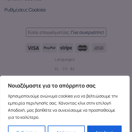
Ρυθμίσεις Cookies
Είσαι επαγγελματίας;
Γίνε συνεργάτης!
Languages:
EL
EN
EL
Copyright 2026 ©
SensesX
- Adult toys and merchandise | All
Νοιαζόμαστε για το απόρρητο σας
rights reserved.
Χρησιμοποιούμε ανώνυμα cookies για να βελτιώσουμε την
εμπειρία περιήγησής σας. Κάνοντας κλικ στην επιλογή
Αποδοχή, μας βοηθάτε να συνεχίσουμε να προσπαθούμε
για το καλύτερο.