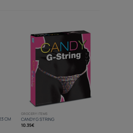
GROCERY ITEMS
23 CM
CANDY G STRING
10.35
€