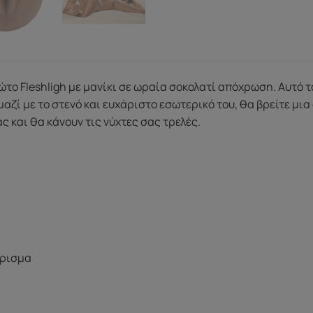
ρώτο Fleshligh με μανίκι σε ωραία σοκολατί απόχρωση. Αυτό τ
 μαζί με το στενό και ευχάριστο εσωτερικό του, θα βρείτε μι
ς και θα κάνουν τις νύχτες σας τρελές.
άρισμα