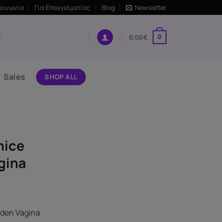
κοινωνία
Για Επαγγελματίες
Blog
Newsletter
0.00
€
0
Sales
SHOP ALL
nice
agina
Eden Vagina