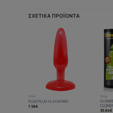
ΣΧΕΤΙΚΆ ΠΡΟΪΌΝΤΑ
TOYS
TOYS
CLONEB
EFILL
PLUG PLUG 14.2 CM RED
CLONER
7.56
€
35.64
€