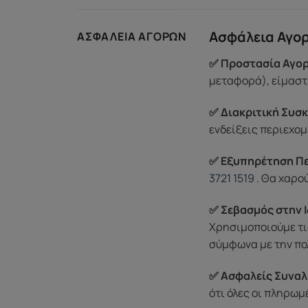
Ασφάλεια Αγο
ΑΣΦΆΛΕΙΑ ΑΓΟΡΏΝ
✅ Προστασία Αγορ
μεταφορά), είμαστε
✅ Διακριτική Συσκ
ενδείξεις περιεχομ
✅ Εξυπηρέτηση Π
3721 1519
. Θα χαρο
✅ Σεβασμός στην Ι
Χρησιμοποιούμε τι
σύμφωνα με την πο
✅ Ασφαλείς Συναλ
ότι όλες οι πληρω