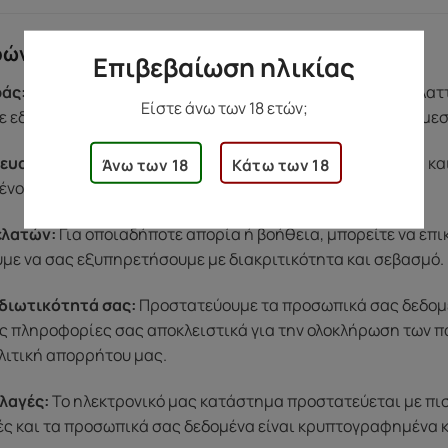
ρών
Επιβεβαίωση ηλικίας
άς:
Αν υπάρξει κάποιο πρόβλημα με το προϊόν σας (π.χ. ελα
Είστε άνω των 18 ετών;
 εδώ για εσάς. Η ομάδα μας θα φροντίσει να βρει λύση άμε
ευασία:
Όλες οι παραγγελίες αποστέλλονται σε ουδέτερη κα
Άνω των 18
Κάτω των 18
ένου, για να νιώσετε άνετα κατά την παραλαβή.
ελατών:
Για οποιαδήποτε απορία ή βοήθεια, μπορείτε να επ
ύμε να σας εξυπηρετήσουμε με διακριτικότητα και σεβασμό.
διωτικότητά σας:
Προστατεύουμε τα προσωπικά σας δεδομέν
ς πληροφορίες σας αποκλειστικά για την ολοκλήρωση των π
λιτική απορρήτου μας.
λαγές:
Το ηλεκτρονικό μας κατάστημα προστατεύεται με πι
μές και τα προσωπικά σας δεδομένα είναι κρυπτογραφημένα 