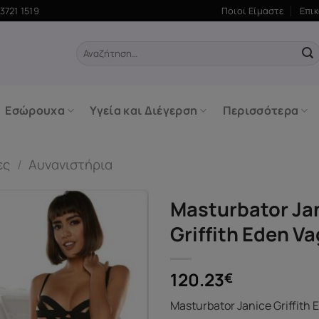
3721 1519
Ποιοι Είμαστε
Επι
Αναζήτηση
για:
Εσώρουχα
Υγεία και Διέγερση
Περισσότερα
ες
/
Αυνανιστήρια
Masturbator Ja
Griffith Eden V
120.23
€
Masturbator Janice Griffith 