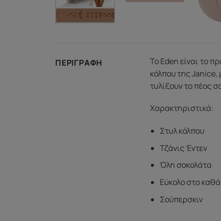
Το Eden είναι το π
ΠΕΡΙΓΡΑΦΉ
κόλπου της Janice,
τυλίξουν το πέος σα
Χαρακτηριστικά:
Στυλ κόλπου
Τζάνις Έντεν
Όλη σοκολάτα
Εύκολο στο καθ
Σούπερσκιν