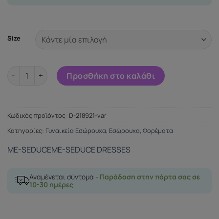
Size
ME-SEDUCE GWEN VESTIDO ROJO S/M ποσότητα
Προσθήκη στο καλάθι
Κωδικός προϊόντος:
D-218921-var
Κατηγορίες:
Γυναικεία Εσώρουχα
,
Εσώρουχα
,
Φορέματα
ME-SEDUCE
ME-SEDUCE DRESSES
Αναμένεται σύντομα -
Παράδοση στην πόρτα σας σε
10-30 ημέρες