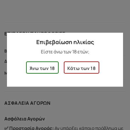
ΕΠΙΠΛΈΟΝ ΠΛΗΡΟΦΟΡΊΕΣ
Επιβεβαίωση ηλικίας
255 γρ.
ΒΆΡΟΣ
Είστε άνω των 18 ετών;
45 × 138 × 217 εκ.
ΔΙΑΣΤΆΣΕΙΣ
Άνω των 18
Κάτω των 18
L/XL, S/M, XXL/XXXL
ΜΈΓΕΘΟΣ
ΑΣΦΆΛΕΙΑ ΑΓΟΡΏΝ
Ασφάλεια Αγορών
✅ Προστασία Αγοράς:
Αν υπάρξει κάποιο πρόβλημα με