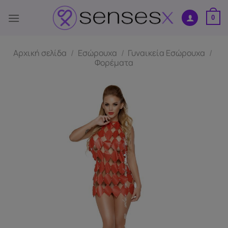
Μετάβαση
στο
0
περιεχόμενο
Αρχική σελίδα
/
Εσώρουχα
/
Γυναικεία Εσώρουχα
/
Φορέματα