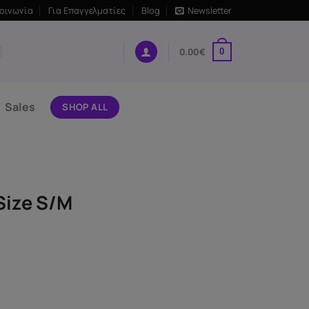
κοινωνία
Για Επαγγελματίες
Blog
Newsletter
0.00
€
0
Sales
SHOP ALL
Size S/M