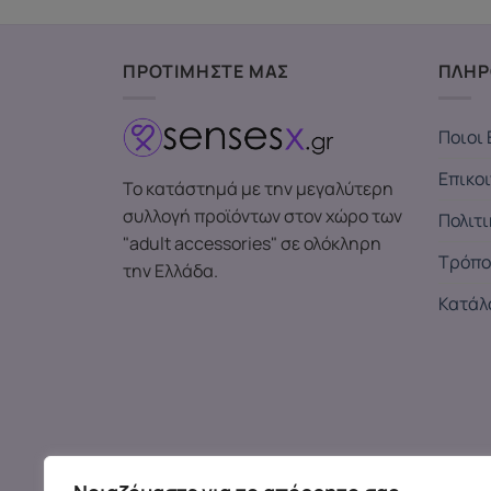
ΠΡΟΤΙΜΗΣΤΕ ΜΑΣ
ΠΛΗΡ
Ποιοι 
Επικο
Το κατάστημά με την μεγαλύτερη
συλλογή προϊόντων στον χώρο των
Πολιτ
"adult accessories" σε ολόκληρη
Τρόπο
την Ελλάδα.
Κατάλ