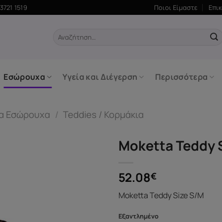
3721 1519
Ποιοι Είμαστε
Επι
Αναζήτηση
για:
Εσώρουχα
Υγεία και Διέγερση
Περισσότερα
ία Εσώρουχα
/
Teddies / Κορμάκια
Moketta Teddy 
52.08
€
Moketta Teddy Size S/M
Εξαντλημένο