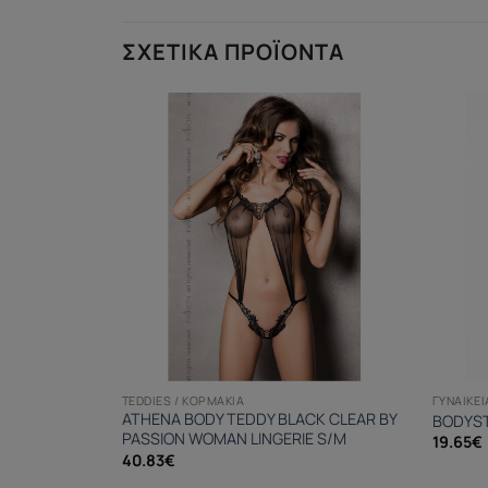
ΣΧΕΤΙΚΆ ΠΡΟΪΌΝΤΑ
TEDDIES / ΚΟΡΜΆΚΙΑ
ΓΥΝΑΙΚΕ
LESQUE
ATHENA BODY TEDDY BLACK CLEAR BY
BODYST
PASSION WOMAN LINGERIE S/M
19.65
€
40.83
€