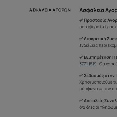
Ασφάλεια Αγο
ΑΣΦΆΛΕΙΑ ΑΓΟΡΏΝ
✅ Προστασία Αγορ
μεταφορά), είμαστε
✅ Διακριτική Συσκ
ενδείξεις περιεχομ
✅ Εξυπηρέτηση Π
3721 1519
. Θα χαρο
✅ Σεβασμός στην Ι
Χρησιμοποιούμε τι
σύμφωνα με την πο
✅ Ασφαλείς Συναλ
ότι όλες οι πληρω