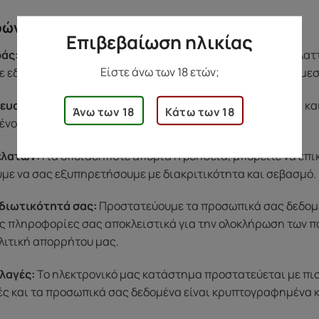
ρών
Επιβεβαίωση ηλικίας
άς:
Αν υπάρξει κάποιο πρόβλημα με το προϊόν σας (π.χ. ελα
Είστε άνω των 18 ετών;
 εδώ για εσάς. Η ομάδα μας θα φροντίσει να βρει λύση άμε
ευασία:
Όλες οι παραγγελίες αποστέλλονται σε ουδέτερη κα
Άνω των 18
Κάτω των 18
ένου, για να νιώσετε άνετα κατά την παραλαβή.
ελατών:
Για οποιαδήποτε απορία ή βοήθεια, μπορείτε να επ
ύμε να σας εξυπηρετήσουμε με διακριτικότητα και σεβασμό.
διωτικότητά σας:
Προστατεύουμε τα προσωπικά σας δεδομένα
ς πληροφορίες σας αποκλειστικά για την ολοκλήρωση των π
λιτική απορρήτου μας.
λαγές:
Το ηλεκτρονικό μας κατάστημα προστατεύεται με πι
μές και τα προσωπικά σας δεδομένα είναι κρυπτογραφημένα 