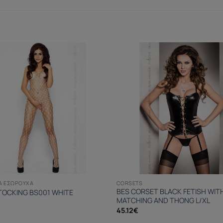
ΊΑ ΕΣΏΡΟΥΧΑ
CORSETS
BES CORSET BLACK FETISH WIT
OCKING BS001 WHITE
MATCHING AND THONG L/XL
45.12
€