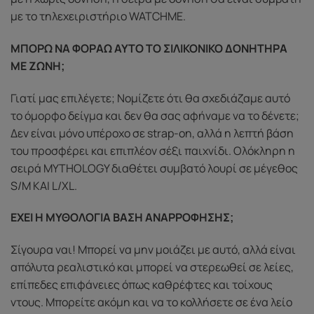
με το τηλεχειριστήριο WATCHME.
ΜΠΟΡΩ ΝΑ ΦΟΡΑΩ ΑΥΤΟ ΤΟ ΣΙΛΙΚΟΝΙΚΟ ΔΟΝΗΤΗΡΑ
ΜΕ ΖΩΝΗ;
Γιατί μας επιλέγετε; Νομίζετε ότι θα σχεδιάζαμε αυτό
το όμορφο δείγμα και δεν θα σας αφήναμε να το δένετε;
Δεν είναι μόνο υπέροχο σε strap-on, αλλά η λεπτή βάση
του προσφέρει και επιπλέον σέξι παιχνίδι. Ολόκληρη η
σειρά MYTHOLOGY διαθέτει συμβατό λουρί σε μέγεθος
S/M ΚΑΙ L/XL.
ΕΧΕΙ Η ΜΥΘΟΛΟΓΙΑ ΒΑΣΗ ΑΝΑΡΡΟΦΗΣΗΣ;
Σίγουρα ναι! Μπορεί να μην μοιάζει με αυτό, αλλά είναι
απόλυτα ρεαλιστικό και μπορεί να στερεωθεί σε λείες,
επίπεδες επιφάνειες όπως καθρέφτες και τοίχους
ντους. Μπορείτε ακόμη και να το κολλήσετε σε ένα λείο