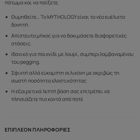
πάτωμα και να παίξετε.
Θυμηθείτε… Το MYTHOLOGY είναι το νέο ευέλικτο
δονητή.
Απίστευτο μήκος για να δοκιμάσετε διαφορετικές
στάσεις.
Ιδανικό για παιχνίδι με λουρί, συμπεριλαμβανομένου
του pegging.
Σφιχτή αλλά εύκαμπτη σιλικόνη με ακριβώς τη
σωστή ποσότητα ελαστικότητας
Η εξαιρετικά λεπτή βάση σας επιτρέπει να
πλησιάζετε πιο κοντά από ποτέ
ΕΠΙΠΛΈΟΝ ΠΛΗΡΟΦΟΡΊΕΣ