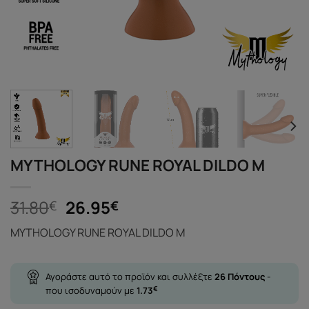
MYTHOLOGY RUNE ROYAL DILDO M
Original
Η
31.80
26.95
€
€
price
τρέχουσα
MYTHOLOGY RUNE ROYAL DILDO M
was:
τιμή
31.80€.
είναι:
26.95€.
Αγοράστε αυτό το προϊόν και συλλέξτε
26
Πόντους
-
που ισοδυναμούν με
1.73
€