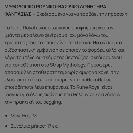
ΜΥΘΟΛΟΓΙΚΟ ΡΟΥΝΙΚΟ-ΒΑΣΙΛΙΚΟ ΔΟΝΗΤΗΡΑ
ΦΑΝΤΑΣΙΑΣ
– Σχεδιασμένο για να τραβάει την προσοχή
Το Rune Royal είναι ο ιδανικός υποψήφιος για την
ιμάντα με χάλκινο φινίρισμα, όχι μόνο λόγω του
χρώματος του, το οποίο είναι το ίδιο και θα δώσει μια
ριζοσπαστική εμφάνιση σε όποιον το φοράει, αλλά και
λόγω του τέλειου σχήματος βεντούζας, σχεδιασμένου
για τοποθέτηση στο Strap Mythology. Προσφέρει
απαράμιλλη σταθερότητα, χωρίς όμως να χάνει την
ελαστικότητά του, και μπορεί να τοποθετηθεί σε
οποιαδήποτε λεία επιφάνεια. Το Rune Royal είναι
ιδανικό για όλους εκείνους που θέλουν να ξεκινήσουν
την πρακτική του pegging.
Μέγεθος: Μ
Συνολικό μήκος: 17 εκ.