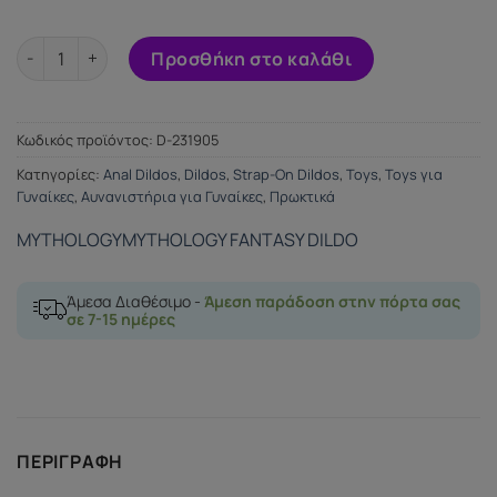
MYTHOLOGY RUNE ROYAL DILDO M ποσότητα
Προσθήκη στο καλάθι
Κωδικός προϊόντος:
D-231905
Κατηγορίες:
Anal Dildos
,
Dildos
,
Strap-Οn Dildos
,
Toys
,
Toys για
Γυναίκες
,
Αυνανιστήρια για Γυναίκες
,
Πρωκτικά
MYTHOLOGY
MYTHOLOGY FANTASY DILDO
Άμεσα Διαθέσιμο -
Άμεση παράδοση στην πόρτα σας
σε 7-15 ημέρες
ΠΕΡΙΓΡΑΦΉ