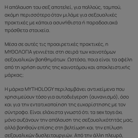
Η απόλαυση του σεξ αποτελεί, για πολλούς, ταμπού,
ακόμη περισσότερο όταν μιλάμε για σεξουαλικές
πρακτικές με κάποια ασυνήθιστα ή παραδοσιακά
πρόσθετα στοιχεία.
Μέσα σε αυτές τις προαιρετικές πρακτικές, η
ΜΥΘΟΛΟΓΙΑ γεννιέται στη σειρά των καινοτόμων
σεξουαλικών βοηθημάτων. Ωστόσο, ποια είναι τα οφέλη
από τη χρήση αυτής της καινοτόμου και αποκλειστικής
μάρκας;
Η μάρκα MYTHOLOGY περιλαμβάνει αντικείμενα που
χρησιμεύουν τόσο για αυτοδιέγερση (αυνανισμό), όσο
και για την εντατικοποίηση της ευχαρίστησης με τον
σύντροφο. Είναι ελάχιστα γνωστό ότι τα sex toys όχι
μόνο αυξάνουν την απόλαυση της σεξουαλικότητάς μας,
αλλά βοηθούν επίσης στη βελτίωση και την επίλυση
σεξουαλικών δυσλειτουργιών. Από την άλλη πλευρά,