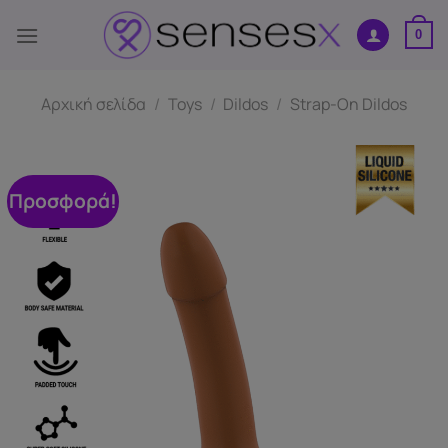
Μετάβαση
στο
0
περιεχόμενο
Αρχική σελίδα
/
Toys
/
Dildos
/
Strap-Οn Dildos
Προσφορά!