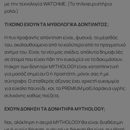
με την τεχνολογία WATCHME. (Το τηλεχειριστήριο
ρολόι)
ΤΙ ΚΟΙΝΟ ΕΧΟΥΝ ΤΑ ΜΥΘΟΛΟΓΙΚΑ ΔΟΝΤΙΛΝΤΟΣ;
Η πιο προφανής απάντηση είναι, φυσικά, το μέγεθός
του, ακολουθούμενο από το καλύτερο από το πραγματικό
σχήμα του. Είναι το νέο μας σχέδιο, απόλυτα δημοφιλές
σε άτομα που είχαν ήδη την ευκαιρία να το δοκιμάσουν.
Η άκρη των δονητών MYTHOLOGY είναι καταπληκτική
για μασάζ σημείου G ή προστάτη, μόνοι σας ή με
σύντροφο. Ο σταθερός άξονας έχει αρκετή ευκαμψία
για εύκολο παιχνίδι, και τα PREMIUM μαξιλαράκια υγρής
σιλικόνης καθώς παίζετε.
ΕΧΟΥΝ ΔΟΝΗΣΗ ΤΑ ΔΟΝΗΤΗΡΑ MYTHOLOGY;
Ναι, ολόκληρη η σειρά MYTHOLOGY θα είναι διαθέσιμη
με ή χωρίς δόνηση, η σειρά με δόνηση θα είναι συμβατή