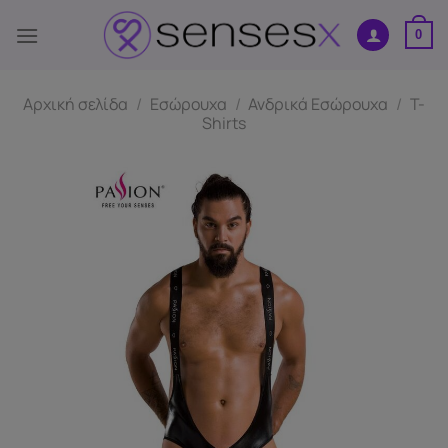
Μετάβαση
στο
0
περιεχόμενο
Αρχική σελίδα
/
Εσώρουχα
/
Ανδρικά Εσώρουχα
/
T-
Shirts