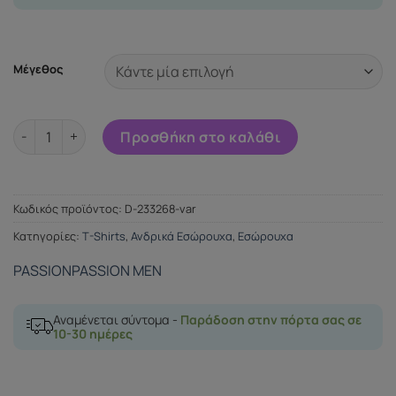
Μέγεθος
PASSION 027 BODY BRUNO NEGRO S/M ποσότητα
Προσθήκη στο καλάθι
Κωδικός προϊόντος:
D-233268-var
Κατηγορίες:
T-Shirts
,
Ανδρικά Εσώρουχα
,
Εσώρουχα
PASSION
PASSION MEN
Αναμένεται σύντομα -
Παράδοση στην πόρτα σας σε
10-30 ημέρες