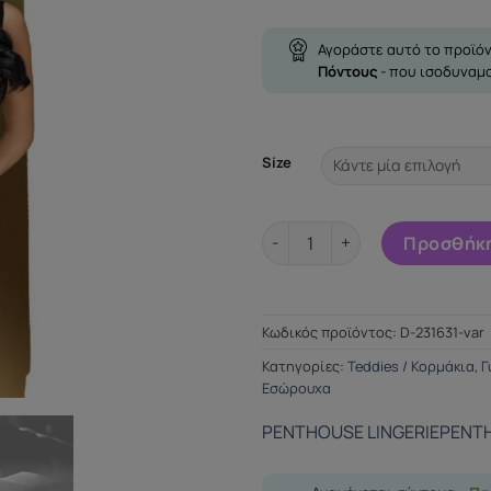
Αγοράστε αυτό το προϊόν
Πόντους
- που ισοδυναμ
Size
PENTHOUSE DEVIL'S ADVOCAT
Προσθήκη
Κωδικός προϊόντος:
D-231631-var
Κατηγορίες:
Teddies / Κορμάκια
,
Γ
Εσώρουχα
PENTHOUSE LINGERIE
PENT