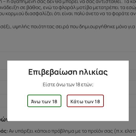
ή – η αγαπημένη σας δεν θα μπορεί να σας αντισταθεί. Τα κ
ανάδειξη σε βάθος, ενώ το φλοράλ μοτίβο μετατρέπει τα εσώρ
ου κορμιού διασφαλίζει ότι είναι πολύ άνετο να το φοράτε α
σέξι, υψηλής ποιότητας σειρά που δημιουργήθηκε μόνο για ε
82 γρ.
Επιβεβαίωση ηλικίας
25 × 220 × 130 εκ.
Είστε άνω των 18 ετών;
S/M/L, XL
Άνω των 18
Κάτω των 18
ρών
άς:
Αν υπάρξει κάποιο πρόβλημα με το προϊόν σας (π.χ. ελα