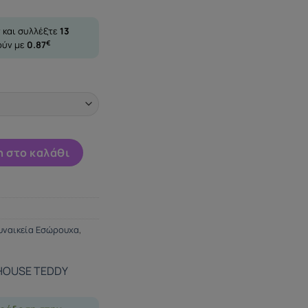
 και συλλέξτε
13
ούν με
0.87
€
E TEDDY S/M/L ποσότητα
 στο καλάθι
υναικεία Εσώρουχα
,
HOUSE TEDDY