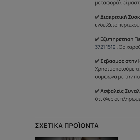
μεταφορά), είμαστε
✅ Διακριτική Συσκ
ενδείξεις περιεχομ
✅ Εξυπηρέτηση Π
3721 1519
. Θα χαρο
✅ Σεβασμός στην Ι
Χρησιμοποιούμε τι
σύμφωνα με την πο
✅ Ασφαλείς Συναλ
ότι όλες οι πληρω
ΣΧΕΤΙΚΆ ΠΡΟΪΌΝΤΑ