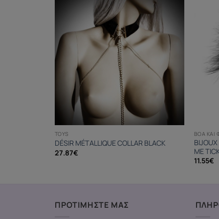
TOYS
BOA ΚΑΙ 
BIJOUX
R GOLD
DÉSIR MÉTALLIQUE COLLAR BLACK
ME TIC
27.87
€
11.55
€
ΠΡΟΤΙΜΗΣΤΕ ΜΑΣ
ΠΛΗΡ