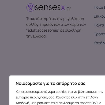
Ποιοι 
Επικο
Το κατάστημά με την μεγαλύτερη
συλλογή προϊόντων στον χώρο των
Πολιτ
"adult accessories" σε ολόκληρη
Τρόπο
την Ελλάδα.
Κατάλ
Νοιαζόμαστε για το απόρρητο σας
Χρησιμοποιούμε ανώνυμα cookies για να βελτιώσουμε την
εμπειρία περιήγησής σας. Κάνοντας κλικ στην επιλογή
Αποδοχή, μας βοηθάτε να συνεχίσουμε να προσπαθούμε