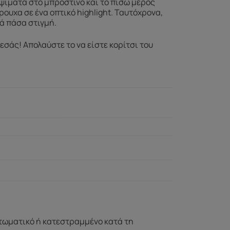
οψίματα στο μπροστινό και το πίσω μέρος
ουχα σε ένα οπτικό highlight. Ταυτόχρονα,
νά πάσα στιγμή.
σάς! Απολαύστε το να είστε κορίτσι του
ττωματικό ή κατεστραμμένο κατά τη