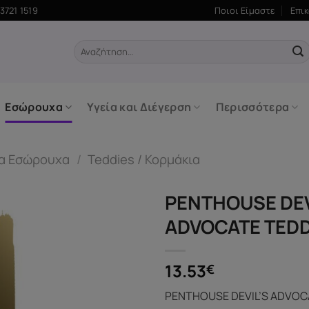
3721 1519
Ποιοι Είμαστε
Επι
Αναζήτηση
για:
Εσώρουχα
Υγεία και Διέγερση
Περισσότερα
ία Εσώρουχα
/
Teddies / Κορμάκια
PENTHOUSE DEV
ADVOCATE TEDD
13.53
€
PENTHOUSE DEVIL’S ADVOC