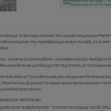
Αναμένεται σύντομα -
Πα
πόρτα σας σε 10-30 ημέ
σιάζουμε τη δεύτερη συλλογή της σειράς εσωρούχων Pentho
 ενθουσιασμένοι που προσφέρουμε ακόμη πιο σέξι στυλ από 
άκια.
κοί, να έχετε αυτοπεποίθηση, να αναδεικνύεστε. Ανεξάρτητα
άθε μέρα θα είναι μια ξεχωριστή περίσταση με τα εσώρουχά
υτη πολυτέλεια! Τα αισθησιακά μας εσώρουχα Penthouse δια
ς πλαστικό και βιώσιμα! Το κομψό χρυσό φινίρισμα και η απο
 μοναδικό έργο τέχνης.
 ΔΙΑΒΟΛΟΥ ΑΡΚΟΥΔΑΚΙ
ρμάκι είναι διαβολικά καλό: Το στενό του κόψιμο τονίζει όλε