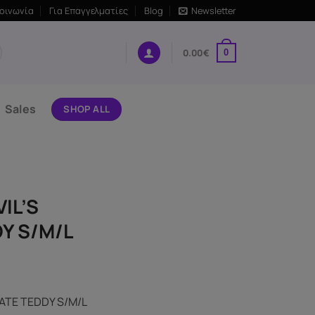
κοινωνία
Για Επαγγελματίες
Blog
Newsletter
0.00
€
0
Sales
SHOP ALL
IL’S
Y S/M/L
ATE TEDDY S/M/L