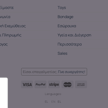
Είμαστε
Toys
ινωνία
Bondage
ική Εχεμύθειας
Εσώρουχα
ι Πληρωμής
Υγεία και Διέγερση
ογος
Περισσότερα
Sales
Είσαι επαγγελματίας;
Γίνε συνεργάτης!
Languages:
EL
EN
EL