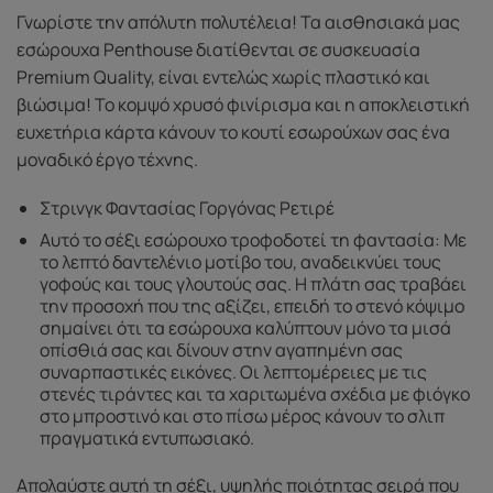
Γνωρίστε την απόλυτη πολυτέλεια! Τα αισθησιακά μας
εσώρουχα Penthouse διατίθενται σε συσκευασία
Premium Quality, είναι εντελώς χωρίς πλαστικό και
βιώσιμα! Το κομψό χρυσό φινίρισμα και η αποκλειστική
ευχετήρια κάρτα κάνουν το κουτί εσωρούχων σας ένα
μοναδικό έργο τέχνης.
Στρινγκ Φαντασίας Γοργόνας Ρετιρέ
Αυτό το σέξι εσώρουχο τροφοδοτεί τη φαντασία: Με
το λεπτό δαντελένιο μοτίβο του, αναδεικνύει τους
γοφούς και τους γλουτούς σας. Η πλάτη σας τραβάει
την προσοχή που της αξίζει, επειδή το στενό κόψιμο
σημαίνει ότι τα εσώρουχα καλύπτουν μόνο τα μισά
οπίσθιά σας και δίνουν στην αγαπημένη σας
συναρπαστικές εικόνες. Οι λεπτομέρειες με τις
στενές τιράντες και τα χαριτωμένα σχέδια με φιόγκο
στο μπροστινό και στο πίσω μέρος κάνουν το σλιπ
πραγματικά εντυπωσιακό.
Απολαύστε αυτή τη σέξι, υψηλής ποιότητας σειρά που