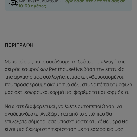
Αναμένεται σύντομα -
Παράδοση στην πόρτα σας σε
10-30 ημέρες
ΠΕΡΙΓΡΑΦΉ
Με χαρά σας παρουσιάζουμε τη δεύτερη συλλογή της
σειράς εσωρούχων Penthouse! Με βάση την επιτυχία
της αρχικής μας συλλογής, είμαστε ενθουσιασμένοι
που προσφέρουμε ακόμη πιο σέξι στυλ από τα δημοφιλή
μας σετ, εσώρουχα, κορμάκια, φορέματα και κορμάκια.
Να είστε διαφορετικοί, να έχετε αυτοπεποίθηση, να
αναδεικνύεστε. Ανεξάρτητα από το στυλ που θα
επιλέξετε σήμερα, σας υποσχόμαστε ότι κάθε μέρα θα
είναι μια ξεχωριστή περίσταση με τα εσώρουχά μας.