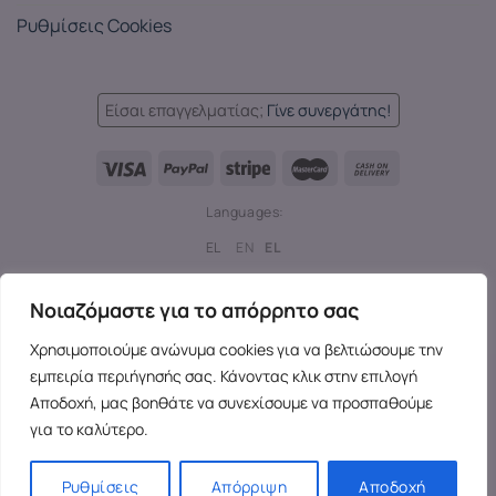
Ρυθμίσεις Cookies
Είσαι επαγγελματίας;
Γίνε συνεργάτης!
Languages:
EL
EN
EL
Copyright 2026 ©
SensesX
- Adult toys and merchandise | All
Νοιαζόμαστε για το απόρρητο σας
rights reserved.
Χρησιμοποιούμε ανώνυμα cookies για να βελτιώσουμε την
εμπειρία περιήγησής σας. Κάνοντας κλικ στην επιλογή
Αποδοχή, μας βοηθάτε να συνεχίσουμε να προσπαθούμε
για το καλύτερο.
Ρυθμίσεις
Απόρριψη
Αποδοχή