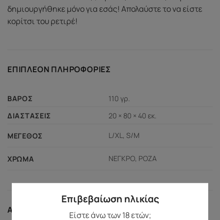
δημιουργήθηκε μόνο για εσάς! Απολαύστε το να είστε
κορίτσι του ρετιρέ!
ΕΠΙΠΛΈΟΝ ΠΛΗΡΟΦΟΡΊΕΣ
110 γρ.
ΒΆΡΟΣ
20 × 80 × 40 εκ.
ΔΙΑΣΤΆΣΕΙΣ
L/XL, S/M
ΜΈΓΕΘΟΣ
ΝΕΓΚΡΟ, ΡΟΖΑ
ΧΡΏΜΑ
Επιβεβαίωση ηλικίας
ΑΣΦΆΛΕΙΑ ΑΓΟΡΏΝ
Είστε άνω των 18 ετών;