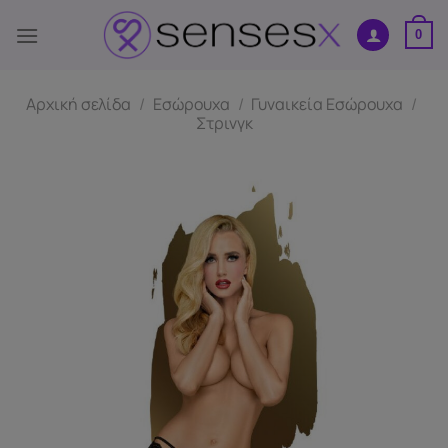
Μετάβαση
στο
0
περιεχόμενο
Αρχική σελίδα
/
Εσώρουχα
/
Γυναικεία Εσώρουχα
/
Στρινγκ