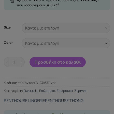
που ισοδυναμούν με
0.73
€
Size
Color
PENTHOUSE MERMAID FANTASY THONG BLACK S/M ποσότητα
Προσθήκη στο καλάθι
Κωδικός προϊόντος:
D-231637-var
Κατηγορίες:
Γυναικεία Εσώρουχα
,
Εσώρουχα
,
Στρινγκ
PENTHOUSE LINGERIE
PENTHOUSE THONG