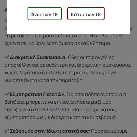
Ασφάλεια Αγορών
Άνω των 18
Κάτω των 18
✅ Προστασία Αγοράς:
Αν υπάρξει κάποιο πρόβλημα με
το προϊόν σας (π.χ. ελαττωματικό ή κατεστραμμένο κατά
τη μεταφορά), είμαστε εδώ για εσάς. Η ομάδα μας θα
φροντίσει να βρει λύση άμεσα σε κάθε ζήτημα.
✅ Διακριτική Συσκευασία:
Όλες οι παραγγελίες
αποστέλλονται σε ουδέτερη και διακριτική συσκευασία,
χωρίς λογότυπα ή ενδείξεις περιεχομένου, για να
νιώσετε άνετα κατά την παραλαβή.
✅ Εξυπηρέτηση Πελατών:
Για οποιαδήποτε απορία ή
βοήθεια, μπορείτε να επικοινωνήσετε μαζί μας
τηλεφωνικά στο
69 3721 1519
. Θα χαρούμε να σας
εξυπηρετήσουμε με διακριτικότητα και σεβασμό.
✅ Σεβασμός στην Ιδιωτικότητά σας:
Προστατεύουμε