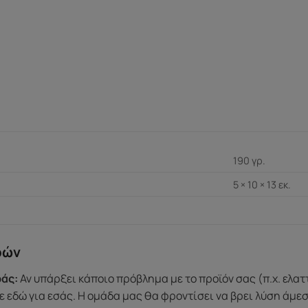
190 γρ.
5 × 10 × 13 εκ.
ρών
άς:
Αν υπάρξει κάποιο πρόβλημα με το προϊόν σας (π.χ. ελα
 εδώ για εσάς. Η ομάδα μας θα φροντίσει να βρει λύση άμε