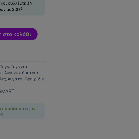
 και συλλέξτε
34
ούν με
2.27
€
ότητα
 στο καλάθι
Toys
,
Toys για
ος
,
Αυνανιστήρια για
ες, Αυγά και Σφαιρίδια
 SMART
η παράδοση στην
ες