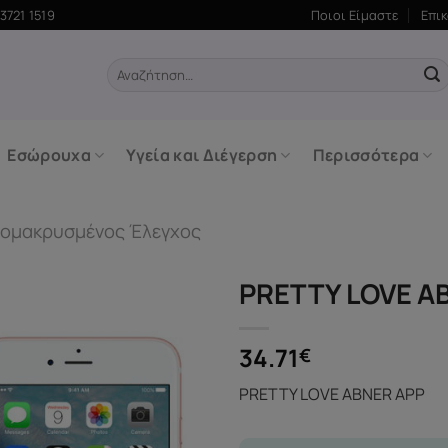
3721 1519
Ποιοι Είμαστε
Επι
Αναζήτηση
για:
Εσώρουχα
Υγεία και Διέγερση
Περισσότερα
ομακρυσμένος Έλεγχος
PRETTY LOVE A
34.71
€
PRETTY LOVE ABNER APP