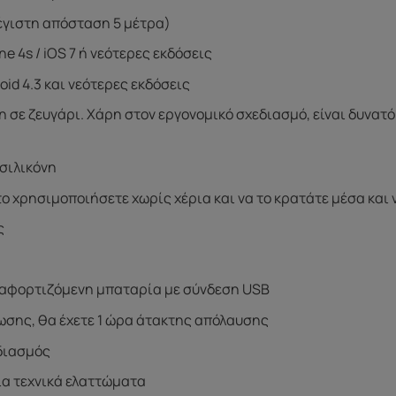
μέγιστη απόσταση 5 μέτρα)
e 4s / iOS 7 ή νεότερες εκδόσεις
id 4.3 και νεότερες εκδόσεις
η σε ζευγάρι. Χάρη στον εργονομικό σχεδιασμό, είναι δυνατό 
σιλικόνη
το χρησιμοποιήσετε χωρίς χέρια και να το κρατάτε μέσα και 
ς
ναφορτιζόμενη μπαταρία με σύνδεση USB
ωσης, θα έχετε 1 ώρα άτακτης απόλαυσης
διασμός
για τεχνικά ελαττώματα