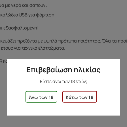
α με νερό και σαπούνι
 καλώδιο USB για φόρτιση
αι εξασφαλισμένη!
σκευάζει προϊόντα με υψηλά πρότυπα ποιότητας. Όλα τα προ
1 έτους για τεχνικά ελαττώματα.
R και κατεβάστε αυτήν την εφαρμογή!:
Επιβεβαίωση ηλικίας
Είστε άνω των 18 ετών;
Άνω των 18
Κάτω των 18