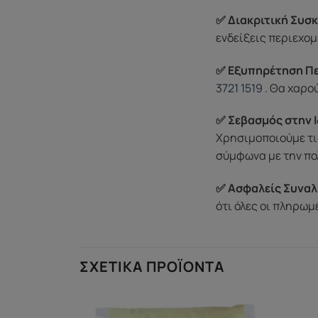
✅ Διακριτική Συσκ
ενδείξεις περιεχομ
✅ Εξυπηρέτηση Π
3721 1519
. Θα χαρο
✅ Σεβασμός στην Ι
Χρησιμοποιούμε τι
σύμφωνα με την πο
✅ Ασφαλείς Συναλ
ότι όλες οι πληρω
ΣΧΕΤΙΚΆ ΠΡΟΪΌΝΤΑ