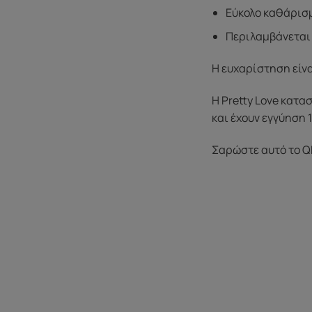
Εύκολο καθάρισμ
Περιλαμβάνεται
Η ευχαρίστηση είν
Η Pretty Love κατα
και έχουν εγγύηση 
Σαρώστε αυτό το Q