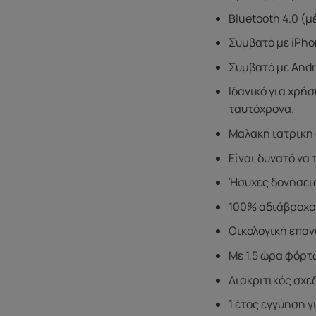
Bluetooth 4.0 (
Συμβατό με iPhon
Συμβατό με Andro
Ιδανικό για χρήσ
ταυτόχρονα.
Μαλακή ιατρική 
Είναι δυνατό να 
Ήσυχες δονήσει
100% αδιάβροχο
Οικολογική επα
Με 1,5 ώρα φόρτ
Διακριτικός σχε
1 έτος εγγύηση 