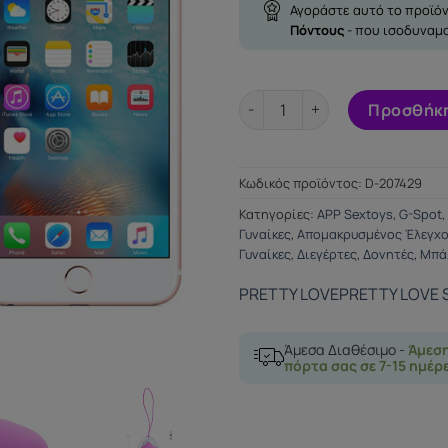
Αγοράστε αυτό το προϊόν
Πόντους
- που ισοδυναμ
PRETTY LOVE ABNER APP ποσ
Προσθήκη
Κωδικός προϊόντος:
D-207429
Κατηγορίες:
APP Sextoys
,
G-Spot
,
Γυναίκες
,
Απομακρυσμένος Έλεγχ
Γυναίκες
,
Διεγέρτες
,
Δονητές
,
Μπάλ
PRETTY LOVE
PRETTY LOVE
Άμεσα Διαθέσιμο -
Άμεσ
πόρτα σας σε 7-15 ημέρ