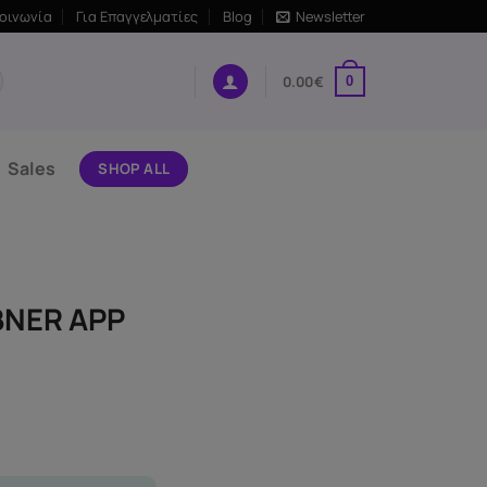
κοινωνία
Για Επαγγελματίες
Blog
Newsletter
0.00
€
0
Sales
SHOP ALL
BNER APP