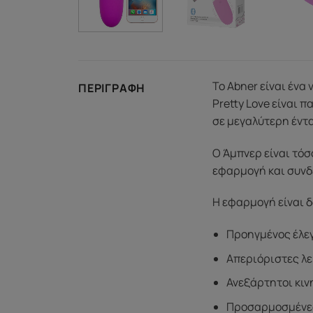
Το Abner είναι ένα
ΠΕΡΙΓΡΑΦΉ
Pretty Love είναι 
σε μεγαλύτερη έντ
Ο Άμπνερ είναι τόσ
εφαρμογή και συνδε
Η εφαρμογή είναι δ
Προηγμένος έλεγ
Απεριόριστες λε
Ανεξάρτητοι κι
Προσαρμοσμένες