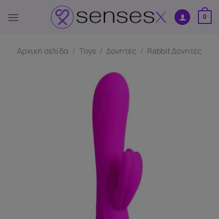
Μετάβαση
στο
0
περιεχόμενο
Αρχική σελίδα
/
Toys
/
Δονητές
/
Rabbit Δονητές