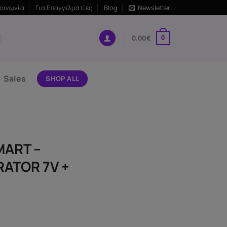
κοινωνία
Για Επαγγελματίες
Blog
Newsletter
0.00
€
0
Sales
SHOP ALL
MART –
RATOR 7V +