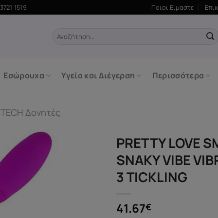
3721 1519
Ποιοι Είμαστε
Επι
Αναζήτηση
για:
Εσώρουχα
Υγεία και Διέγερση
Περισσότερα
-TECH Δονητές
PRETTY LOVE S
SNAKY VIBE VIB
3 TICKLING
41.67
€