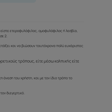
τε είστε ετεροφυλόφιλος, ομοφυλόφιλος ή λεσβία,
σε 2.
ετάξει και να βιώσουν ταυτόχρονα πολύ ευχάριστες
ρετικούς τρόπους, είτε μέσω κολπικής είτε
 άνεση του χρήστη, και με τον ίδιο τρόπο το
τον διεγερτικό.