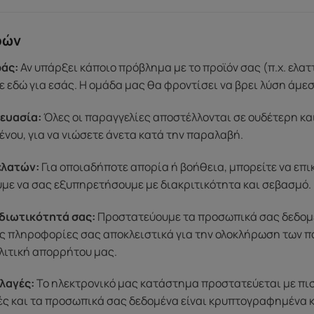
ρών
άς:
Αν υπάρξει κάποιο πρόβλημα με το προϊόν σας (π.χ. ελα
 εδώ για εσάς. Η ομάδα μας θα φροντίσει να βρει λύση άμε
ευασία:
Όλες οι παραγγελίες αποστέλλονται σε ουδέτερη κα
ένου, για να νιώσετε άνετα κατά την παραλαβή.
ελατών:
Για οποιαδήποτε απορία ή βοήθεια, μπορείτε να επ
ύμε να σας εξυπηρετήσουμε με διακριτικότητα και σεβασμό.
διωτικότητά σας:
Προστατεύουμε τα προσωπικά σας δεδομένα
ς πληροφορίες σας αποκλειστικά για την ολοκλήρωση των π
λιτική απορρήτου μας.
λαγές:
Το ηλεκτρονικό μας κατάστημα προστατεύεται με πι
μές και τα προσωπικά σας δεδομένα είναι κρυπτογραφημένα 