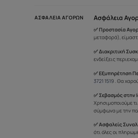
Ασφάλεια Αγο
ΑΣΦΆΛΕΙΑ ΑΓΟΡΏΝ
✅ Προστασία Αγορ
μεταφορά), είμαστε
✅ Διακριτική Συσκ
ενδείξεις περιεχομ
✅ Εξυπηρέτηση Π
3721 1519
. Θα χαρο
✅ Σεβασμός στην Ι
Χρησιμοποιούμε τι
σύμφωνα με την πο
✅ Ασφαλείς Συναλ
ότι όλες οι πληρω