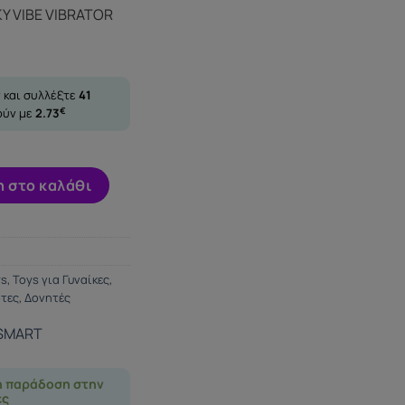
Y VIBE VIBRATOR
 και συλλέξτε
41
ούν με
2.73
€
IBE VIBRATOR 7V + 3 TICKLING ποσότητα
 στο καλάθι
ys
,
Toys για Γυναίκες
,
ρτες
,
Δονητές
 SMART
η παράδοση στην
ες