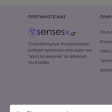
ΠΡΟΤΙΜΗΣΤΕ ΜΑΣ
ΠΛΗΡ
Ποιοι 
Επικο
Το κατάστημά με την μεγαλύτερη
συλλογή προϊόντων στον χώρο των
Πολιτ
"adult accessories" σε ολόκληρη
Τρόπο
την Ελλάδα.
Κατάλ