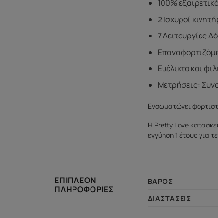
100% εξαιρετικά
2 Ισχυροί κινητ
7 Λειτουργίες Δ
Επαναφορτιζόμ
Ευέλικτο και φι
Μετρήσεις: Συνο
Ενσωματώνει φορτισ
Η Pretty Love κατασκε
εγγύηση 1 έτους για τ
ΕΠΙΠΛΈΟΝ
ΒΆΡΟΣ
ΠΛΗΡΟΦΟΡΊΕΣ
ΔΙΑΣΤΆΣΕΙΣ