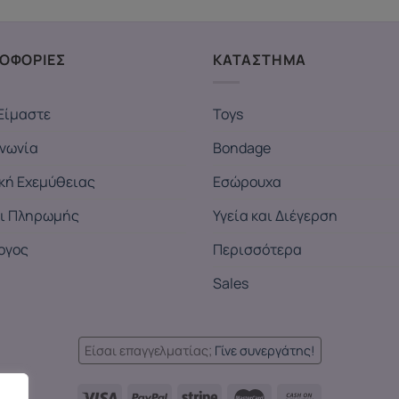
ΟΦΟΡΙΕΣ
ΚΑΤΑΣΤΗΜΑ
Είμαστε
Toys
ινωνία
Bondage
ική Εχεμύθειας
Εσώρουχα
ι Πληρωμής
Υγεία και Διέγερση
ογος
Περισσότερα
Sales
Είσαι επαγγελματίας;
Γίνε συνεργάτης!