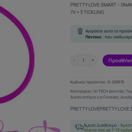
PRETTY LOVE SMART – SNAK
7V + 3 TICKLING
Αγοράστε αυτό το προϊόν
Πόντους
- που ισοδυναμ
PRETTY LOVE SMART - SNAKY V
Προσθήκη
Κωδικός προϊόντος:
D-208375
Κατηγορίες:
HI-TECH Δονητές
,
To
Αυνανιστήρια για Γυναίκες
,
Διεγέ
PRETTY LOVE
PRETTY LOVE
Άμεσα Διαθέσιμο -
Άμεσ
πόρτα σας σε 7-15 ημέρ