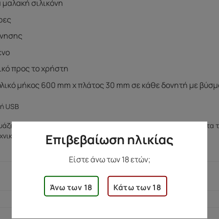
 μαλακή σιλικόνη
ήρες
όνησης
ενο
λικό προς το χρήστη
λικό μήκος 600 mm x πλάτος 30 mm σε κάθε δονητή με βύσ
τή USB
υάζει προϊόντα με απαιτητικά πρότυπα ποιότητας, όλα τα προϊόντα τ
Επιβεβαίωση ηλικίας
εχνικά ελαττώματα.
Είστε άνω των 18 ετών;
205 γρ.
Άνω των 18
Κάτω των 18
5 × 21 × 12,7 εκ.