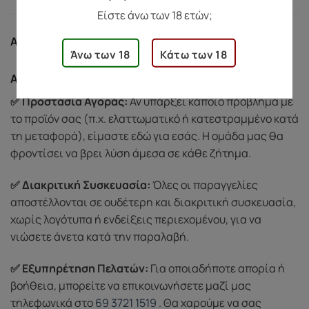
Είστε άνω των 18 ετών;
ΑΣΦΆΛΕΙΑ ΑΓΟΡΏΝ
Άνω των 18
Κάτω των 18
Ασφάλεια Αγορών
✅ Προστασία Αγοράς:
Αν υπάρξει κάποιο πρόβλημα με
το προϊόν σας (π.χ. ελαττωματικό ή κατεστραμμένο κατά
τη μεταφορά), είμαστε εδώ για εσάς. Η ομάδα μας θα
φροντίσει να βρει λύση άμεσα σε κάθε ζήτημα.
✅ Διακριτική Συσκευασία:
Όλες οι παραγγελίες
αποστέλλονται σε ουδέτερη και διακριτική συσκευασία,
χωρίς λογότυπα ή ενδείξεις περιεχομένου, για να
νιώσετε άνετα κατά την παραλαβή.
✅ Εξυπηρέτηση Πελατών:
Για οποιαδήποτε απορία ή
βοήθεια, μπορείτε να επικοινωνήσετε μαζί μας
τηλεφωνικά στο
69 3721 1519
. Θα χαρούμε να σας