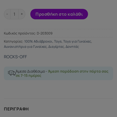
ROCKS-OFF BAMBOO GOLD ποσότητα
Προσθήκη στο καλάθι
Κωδικός προϊόντος:
D-203009
Κατηγορίες:
100% Αδιάβροχοι
,
Toys
,
Toys για Γυναίκες
,
Αυνανιστήρια για Γυναίκες
,
Διεγέρτες
,
Δονητές
ROCKS-OFF
Άμεσα Διαθέσιμο -
Άμεση παράδοση στην πόρτα σας
σε 7-15 ημέρες
ΠΕΡΙΓΡΑΦΉ