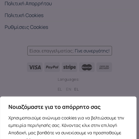
Πολιτική Απορρήτου
Πολιτική Cookies
Ρυθμίσεις Cookies
Είσαι επαγγελματίας;
Γίνε συνεργάτης!
Languages:
EL
EN
EL
Copyright 2026 ©
SensesX
- Adult toys and merchandise | All
Νοιαζόμαστε για το απόρρητο σας
rights reserved.
Χρησιμοποιούμε ανώνυμα cookies για να βελτιώσουμε την
εμπειρία περιήγησής σας. Κάνοντας κλικ στην επιλογή
Αποδοχή, μας βοηθάτε να συνεχίσουμε να προσπαθούμε