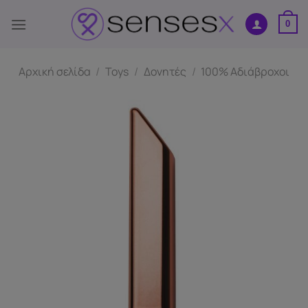
Μετάβαση
στο
0
περιεχόμενο
Αρχική σελίδα
/
Toys
/
Δονητές
/
100% Αδιάβροχοι