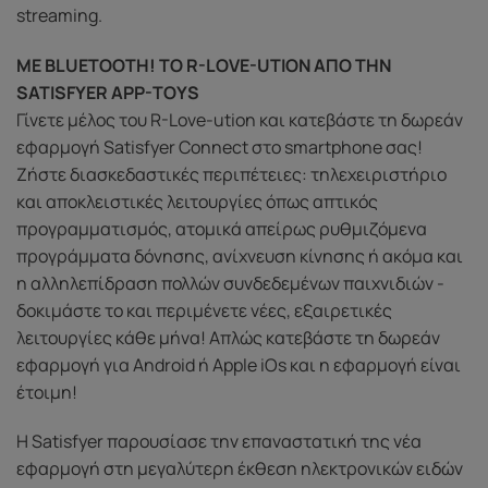
streaming.
ΜΕ BLUETOOTH! ΤΟ R-LOVE-UTION ΑΠΟ ΤΗΝ
SATISFYER APP-TOYS
Γίνετε μέλος του R-Love-ution και κατεβάστε τη δωρεάν
εφαρμογή Satisfyer Connect στο smartphone σας!
Ζήστε διασκεδαστικές περιπέτειες: τηλεχειριστήριο
και αποκλειστικές λειτουργίες όπως απτικός
προγραμματισμός, ατομικά απείρως ρυθμιζόμενα
προγράμματα δόνησης, ανίχνευση κίνησης ή ακόμα και
η αλληλεπίδραση πολλών συνδεδεμένων παιχνιδιών -
δοκιμάστε το και περιμένετε νέες, εξαιρετικές
λειτουργίες κάθε μήνα! Απλώς κατεβάστε τη δωρεάν
εφαρμογή για Android ή Apple iOs και η εφαρμογή είναι
έτοιμη!
Η Satisfyer παρουσίασε την επαναστατική της νέα
εφαρμογή στη μεγαλύτερη έκθεση ηλεκτρονικών ειδών