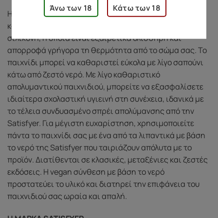
Άνω των 18
Κάτω των 18
Η κεφαλή του αδιάβροχου παιχνιδιού του είναι
κατασκευασμένη από μεταξένια απαλή ιατρική
σιλικόνη, η οποία είναι εξαιρετικά ολισθηρή και
απορροφά γρήγορα τη θερμότητα από το σώμα σας. Το
παιχνίδι μπορεί να καθαριστεί εύκολα με λίγο σαπούνι
κάτω από ζεστό νερό. Με λίγο καθαριστικό
απολυμαντικού παιχνιδιού, μπορείτε να εξασφαλίσετε
ιδιαίτερα σχολαστική υγιεινή στη συνέχεια, ιδανικά με
το τέλεια συνδυασμένο σπρέι απολύμανσης από την
Satisfyer. Για μέγιστη ευχαρίστηση, χρησιμοποιείτε
πάντα το παιχνίδι σας με ένα από τα λιπαντικά με βάση
το νερό της Satisfyer που ταιριάζουν απόλυτα με το
προϊόν. Διατίθενται σε κλασικές, μεταξένιες και ζεστές
εκδόσεις. Η vegan σύνθεση με βάση το νερό
προστατεύει το υλικό και διατηρεί την επιφάνεια του
παιχνιδιού σας ωραία και απαλή.