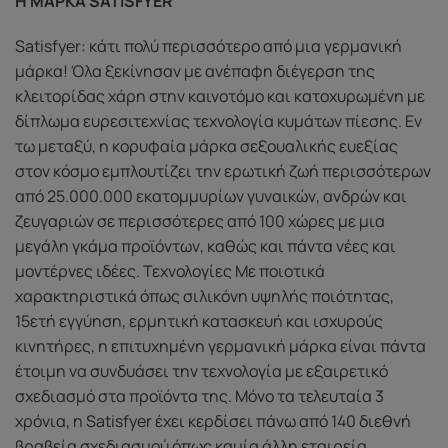
Η ΜΑΡΚΑ SATISFYER
Satisfyer: κάτι πολύ περισσότερο από μια γερμανική
μάρκα! Όλα ξεκίνησαν με ανέπαφη διέγερση της
κλειτορίδας χάρη στην καινοτόμο και κατοχυρωμένη με
δίπλωμα ευρεσιτεχνίας τεχνολογία κυμάτων πίεσης. Εν
τω μεταξύ, η κορυφαία μάρκα σεξουαλικής ευεξίας
στον κόσμο εμπλουτίζει την ερωτική ζωή περισσότερων
από 25.000.000 εκατομμυρίων γυναικών, ανδρών και
ζευγαριών σε περισσότερες από 100 χώρες με μια
μεγάλη γκάμα προϊόντων, καθώς και πάντα νέες και
μοντέρνες ιδέες. Τεχνολογίες Με ποιοτικά
χαρακτηριστικά όπως σιλικόνη υψηλής ποιότητας,
15ετή εγγύηση, ερμητική κατασκευή και ισχυρούς
κινητήρες, η επιτυχημένη γερμανική μάρκα είναι πάντα
έτοιμη να συνδυάσει την τεχνολογία με εξαιρετικό
σχεδιασμό στα προϊόντα της. Μόνο τα τελευταία 3
χρόνια, η Satisfyer έχει κερδίσει πάνω από 140 διεθνή
βραβεία σχεδιασμού όπως καμία άλλη εταιρεία.