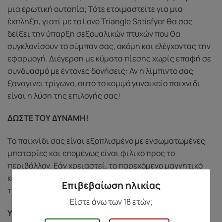
μια ερωτική ουτοπία; Τότε ετοιμαστείτε για μια
έκπληξη, γιατί με το Love Triangle Satisfyer θα σας
δείξει την ύπαρξη σεξουαλικών πτυχών που θα
συγκλονίσουν το σύμπαν σας, ακόμη και ελέγχοντας την
εφαρμογή. Διέγερση με κύματα πίεσης χωρίς επαφή σε
συνδυασμό με έντονες δονήσεις: Αν η λίμπιντο σας
ξαναγίνει τρίγωνο, αυτό το κομψό γυναικείο παιχνίδι
είναι η λύση της επιλογής σας!
ΔΩΣΤΕ ΤΟΥ ΔΥΝΑΜΗ!
Το παιχνίδι σας είναι εξοπλισμένο με ενσωματωμένες
μπαταρίες και επομένως είναι φιλικό προς το
περιβάλλον. Εάν χρειαστεί, το παρεχόμενο μαγνητικό
καλώδιο φόρτισης USB μπορεί να συμπληρωθεί με ένα
Επιβεβαίωση ηλικίας
τυπικό φις 5V.
Είστε άνω των 18 ετών;
ΥΛΙΚΟ ΚΑΙ ΦΡΟΝΤΙΔΑ