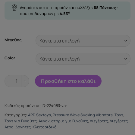
Αγοράστε αυτό το προϊόν και συλλέξτε
68
Πόντους
-
που ισοδυναμούν με
4.53
€
Μέγεθος
Color
SATISFYER LOVE TRIANGLE ESTIMULADOR Y VIBRADOR - BLAN
Προσθήκη στο καλάθι
Κωδικός προϊόντος:
D-224083-var
Κατηγορίες:
APP Sextoys
,
Pressure Wave Sucking Vibrators
,
Toys
,
Toys για Γυναίκες
,
Αυνανιστήρια για Γυναίκες
,
Διεγέρτες
,
Διεγέρτες
Αέρα
,
Δονητές
,
Κλειτοριδικά