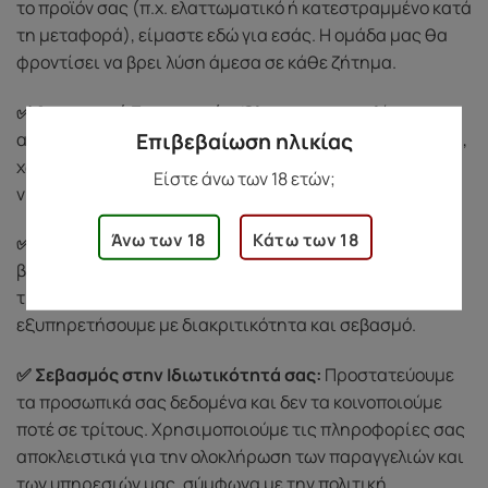
το προϊόν σας (π.χ. ελαττωματικό ή κατεστραμμένο κατά
τη μεταφορά), είμαστε εδώ για εσάς. Η ομάδα μας θα
φροντίσει να βρει λύση άμεσα σε κάθε ζήτημα.
✅ Διακριτική Συσκευασία:
Όλες οι παραγγελίες
αποστέλλονται σε ουδέτερη και διακριτική συσκευασία,
Επιβεβαίωση ηλικίας
χωρίς λογότυπα ή ενδείξεις περιεχομένου, για να
Είστε άνω των 18 ετών;
νιώσετε άνετα κατά την παραλαβή.
Άνω των 18
Κάτω των 18
✅ Εξυπηρέτηση Πελατών:
Για οποιαδήποτε απορία ή
βοήθεια, μπορείτε να επικοινωνήσετε μαζί μας
τηλεφωνικά στο
69 3721 1519
. Θα χαρούμε να σας
εξυπηρετήσουμε με διακριτικότητα και σεβασμό.
✅ Σεβασμός στην Ιδιωτικότητά σας:
Προστατεύουμε
τα προσωπικά σας δεδομένα και δεν τα κοινοποιούμε
ποτέ σε τρίτους. Χρησιμοποιούμε τις πληροφορίες σας
αποκλειστικά για την ολοκλήρωση των παραγγελιών και
των υπηρεσιών μας, σύμφωνα με την πολιτική