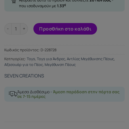
που ισοδυναμούν με
1.33
€
SEVENCREATIONS PENIS PUMP ENLARGER ποσότητα
Προσθήκη στο καλάθι
Κωδικός προϊόντος:
D-228728
Κατηγορίες:
Toys
,
Toys για Άνδρες
,
Αντλίες Μεγέθυνσης Πέους
,
Αξεσουάρ για το Πέος
,
Μεγέθυνση Πέους
SEVEN CREATIONS
Άμεσα Διαθέσιμο -
Άμεση παράδοση στην πόρτα σας
σε 7-15 ημέρες