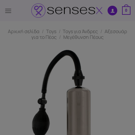
Μετάβαση
στο
0
περιεχόμενο
Αρχική σελίδα
/
Toys
/
Toys για Άνδρες
/
Αξεσουάρ
για το Πέος
/
Μεγέθυνση Πέους