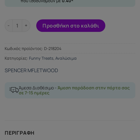
που ισοδυναμούν με
0.40
SPENCER FLEETWOOD GUMMY KAMASUTRA ποσότητα
Προσθήκη στο καλάθι
Κωδικός προϊόντος:
D-218204
Κατηγορίες:
Funny Treats
,
Αναλώσιμα
SPENCER MFLETWOOD
Άμεσα Διαθέσιμο -
Άμεση παράδοση στην πόρτα σας
σε 7-15 ημέρες
ΠΕΡΙΓΡΑΦΉ