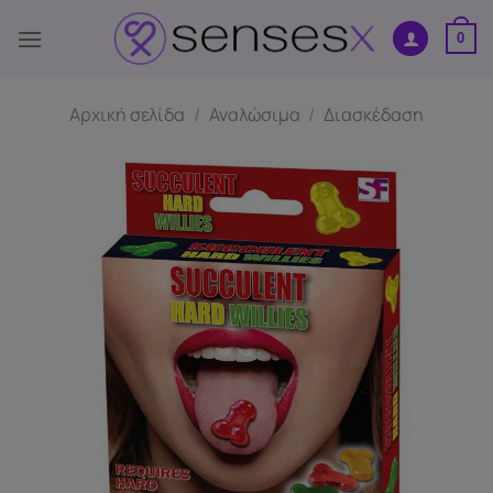
Μετάβαση
στο
0
περιεχόμενο
Αρχική σελίδα
/
Αναλώσιμα
/
Διασκέδαση