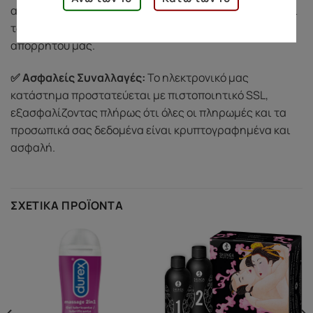
αποκλειστικά για την ολοκλήρωση των παραγγελιών και
των υπηρεσιών μας, σύμφωνα με την πολιτική
απορρήτου μας.
✅ Ασφαλείς Συναλλαγές:
Το ηλεκτρονικό μας
κατάστημα προστατεύεται με πιστοποιητικό SSL,
εξασφαλίζοντας πλήρως ότι όλες οι πληρωμές και τα
προσωπικά σας δεδομένα είναι κρυπτογραφημένα και
ασφαλή.
ΣΧΕΤΙΚΆ ΠΡΟΪΌΝΤΑ