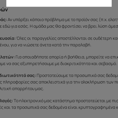
ρών
άς:
Αν υπάρξει κάποιο πρόβλημα με το προϊόν σας (π.χ. ελα
 εδώ για εσάς. Η ομάδα μας θα φροντίσει να βρει λύση άμε
ευασία:
Όλες οι παραγγελίες αποστέλλονται σε ουδέτερη κα
ένου, για να νιώσετε άνετα κατά την παραλαβή.
ελατών:
Για οποιαδήποτε απορία ή βοήθεια, μπορείτε να επ
ύμε να σας εξυπηρετήσουμε με διακριτικότητα και σεβασμό.
διωτικότητά σας:
Προστατεύουμε τα προσωπικά σας δεδομένα
ς πληροφορίες σας αποκλειστικά για την ολοκλήρωση των π
λιτική απορρήτου μας.
λαγές:
Το ηλεκτρονικό μας κατάστημα προστατεύεται με πι
μές και τα προσωπικά σας δεδομένα είναι κρυπτογραφημένα 