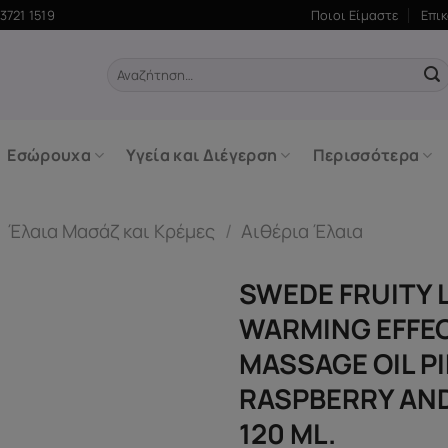
3721 1519
Ποιοι Είμαστε
Επι
Αναζήτηση
για:
Εσώρουχα
Υγεία και Διέγερση
Περισσότερα
/
Έλαια Μασάζ και Κρέμες
/
Αιθέρια Έλαια
SWEDE FRUITY 
WARMING EFFE
MASSAGE OIL P
RASPBERRY AN
120 ML.