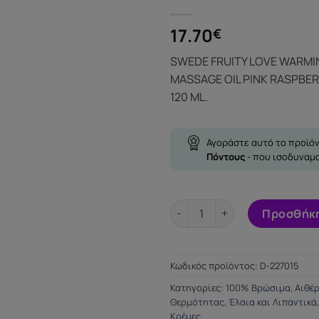
17.70
€
SWEDE FRUITY LOVE WARMI
MASSAGE OIL PINK RASPBE
120 ML.
Αγοράστε αυτό το προϊόν
Πόντους
- που ισοδυναμ
SWEDE FRUITY LOVE WARMING
Προσθήκη
Κωδικός προϊόντος:
D-227015
Κατηγορίες:
100% Βρώσιμα
,
Αιθέρ
Θερμότητας
,
Έλαια και Λιπαντικά
Κρέμες