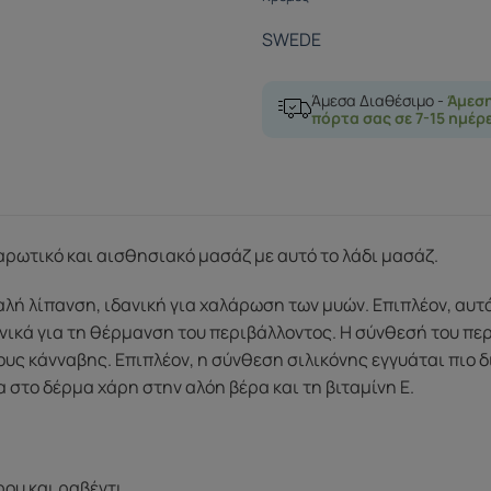
SWEDE
Άμεσα Διαθέσιμο -
Άμεσ
πόρτα σας σε 7-15 ημέρ
ρωτικό και αισθησιακό μασάζ με αυτό το λάδι μασάζ.
αλή λίπανση, ιδανική για χαλάρωση των μυών. Επιπλέον, αυτά
ανικά για τη θέρμανση του περιβάλλοντος. Η σύνθεσή του πε
ς κάνναβης. Επιπλέον, η σύνθεση σιλικόνης εγγυάται πιο δ
 στο δέρμα χάρη στην αλόη βέρα και τη βιταμίνη Ε.
ου και ραβέντι