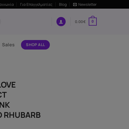
κοινωνία
Για Επαγγελματίες
Blog
Newsletter
0.00
€
0
Sales
SHOP ALL
LOVE
CT
INK
D RHUBARB