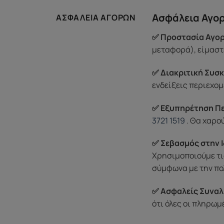
Ασφάλεια Αγο
ΑΣΦΆΛΕΙΑ ΑΓΟΡΏΝ
✅ Προστασία Αγορ
μεταφορά), είμαστε
✅ Διακριτική Συσκ
ενδείξεις περιεχομ
✅ Εξυπηρέτηση Π
3721 1519
. Θα χαρο
✅ Σεβασμός στην Ι
Χρησιμοποιούμε τι
σύμφωνα με την πο
✅ Ασφαλείς Συναλ
ότι όλες οι πληρω