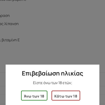
δραση
ας λίπανση
 βιταμίνη Ε
Επιβεβαίωση ηλικίας
186 γρ.
Είστε άνω των 18 ετών;
4,5 × 16,5 × 4,5 εκ.
Άνω των 18
Κάτω των 18