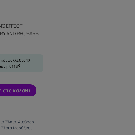
NG EFFECT
RRY AND RHUBARB
 και συλλέξτε
17
ούν με
1.13
€
 EFFECT MASSAGE OIL PINK RASPBERRY AND RHUBARB 120 ML. 
 στο καλάθι
ια Έλαια
,
Αίσθηση
,
Έλαια Μασάζ και