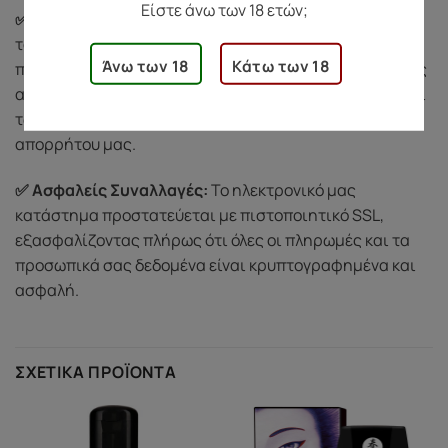
Είστε άνω των 18 ετών;
✅ Σεβασμός στην Ιδιωτικότητά σας:
Προστατεύουμε
τα προσωπικά σας δεδομένα και δεν τα κοινοποιούμε
Άνω των 18
Κάτω των 18
ποτέ σε τρίτους. Χρησιμοποιούμε τις πληροφορίες σας
αποκλειστικά για την ολοκλήρωση των παραγγελιών και
των υπηρεσιών μας, σύμφωνα με την πολιτική
απορρήτου μας.
✅ Ασφαλείς Συναλλαγές:
Το ηλεκτρονικό μας
κατάστημα προστατεύεται με πιστοποιητικό SSL,
εξασφαλίζοντας πλήρως ότι όλες οι πληρωμές και τα
προσωπικά σας δεδομένα είναι κρυπτογραφημένα και
ασφαλή.
ΣΧΕΤΙΚΆ ΠΡΟΪΌΝΤΑ