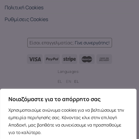
Πολιτική Cookies
Ρυθμίσεις Cookies
Είσαι επαγγελματίας;
Γίνε συνεργάτης!
Languages:
EL
EN
EL
Copyright 2026 ©
SensesX
- Adult toys and merchandise | All
Νοιαζόμαστε για το απόρρητο σας
rights reserved.
Χρησιμοποιούμε ανώνυμα cookies για να βελτιώσουμε την
εμπειρία περιήγησής σας. Κάνοντας κλικ στην επιλογή
Αποδοχή, μας βοηθάτε να συνεχίσουμε να προσπαθούμε
για το καλύτερο.