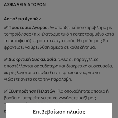
ΑΣΦΆΛΕΙΑ ΑΓΟΡΏΝ
Ασφάλεια Αγορών
✅ Προστασία Αγοράς:
Αν υπάρξει κάποιο πρόβλημα με
το προϊόν σας (π.χ. ελαττωματικό ή κατεστραμμένο κατά
τη μεταφορά), είμαστε εδώ για εσάς. Η ομάδα μας θα
φροντίσει να βρει λύση άμεσα σε κάθε ζήτημα.
✅ Διακριτική Συσκευασία:
Όλες οι παραγγελίες
αποστέλλονται σε ουδέτερη και διακριτική συσκευασία,
χωρίς λογότυπα ή ενδείξεις περιεχομένου, για να
νιώσετε άνετα κατά την παραλαβή.
✅ Εξυπηρέτηση Πελατών:
Για οποιαδήποτε απορία ή
βοήθεια, μπορείτε να επικοινωνήσετε μαζί μας
τηλεφωνικά στο
69 3721 1519
. Θα χαρούμε να σας
εξυπηρετήσουμε με διακριτικότητα και σεβασμό.
Επιβεβαίωση ηλικίας