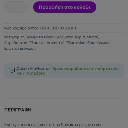
TENTACION STICK WITH PHEROMONES CHOCOLATE SCENT πο
Προσθήκη στο καλάθι
Κωδικός προϊόντος:
D51-TE02CHOCOLATE
Κατηγορίες:
Αρώματα Χώρου
,
Αρώματα, Kεριά, Mασάζ
,
Αφροδισιακά
,
Έλαια και Λιπαντικά
,
Έλαια Μασάζ και Κρέμες
,
Ερωτική Διέγερση
Άμεσα Διαθέσιμο -
Άμεση παράδοση στην πόρτα σας
σε 7-15 ημέρες
ΠΕΡΙΓΡΑΦΉ
Ενεργοποιήστε ένα από τα ξυλάκια μας για να