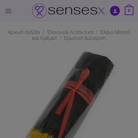
Μετάβαση
στο
0
περιεχόμενο
Αρχική σελίδα
/
Έλαια και Λιπαντικά
/
Έλαια Μασάζ
και Κρέμες
/
Ερωτική Διέγερση