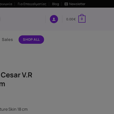
κοινωνία
Για Επαγγελματίες
Blog
Newsletter
0.00
€
0
Sales
SHOP ALL
 Cesar V.R
cm
ture Skin 18 cm