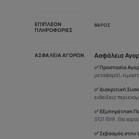
ΕΠΙΠΛΈΟΝ
ΒΆΡΟΣ
ΠΛΗΡΟΦΟΡΊΕΣ
Ασφάλεια Αγο
ΑΣΦΆΛΕΙΑ ΑΓΟΡΏΝ
✅ Προστασία Αγορ
μεταφορά), είμαστε
✅ Διακριτική Συσκ
ενδείξεις περιεχομ
✅ Εξυπηρέτηση Π
3721 1519
. Θα χαρο
✅ Σεβασμός στην Ι