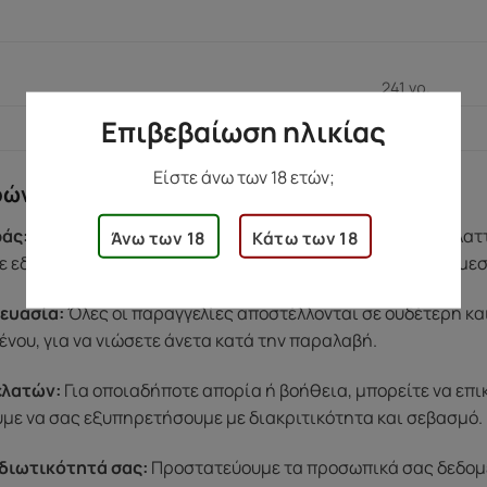
241 γρ.
Επιβεβαίωση ηλικίας
Είστε άνω των 18 ετών;
ρών
άς:
Αν υπάρξει κάποιο πρόβλημα με το προϊόν σας (π.χ. ελα
Άνω των 18
Κάτω των 18
 εδώ για εσάς. Η ομάδα μας θα φροντίσει να βρει λύση άμε
ευασία:
Όλες οι παραγγελίες αποστέλλονται σε ουδέτερη κα
ένου, για να νιώσετε άνετα κατά την παραλαβή.
ελατών:
Για οποιαδήποτε απορία ή βοήθεια, μπορείτε να επ
ύμε να σας εξυπηρετήσουμε με διακριτικότητα και σεβασμό.
διωτικότητά σας:
Προστατεύουμε τα προσωπικά σας δεδομέν