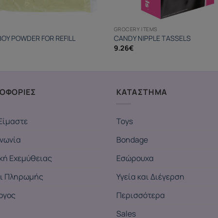
GROCERY ITEMS
OY POWDER FOR REFILL
CANDY NIPPLE TASSELS
9.26
€
ΟΦΟΡΙΕΣ
ΚΑΤΑΣΤΗΜΑ
Είμαστε
Toys
ινωνία
Bondage
ική Εχεμύθειας
Εσώρουχα
ι Πληρωμής
Υγεία και Διέγερση
ογος
Περισσότερα
Sales