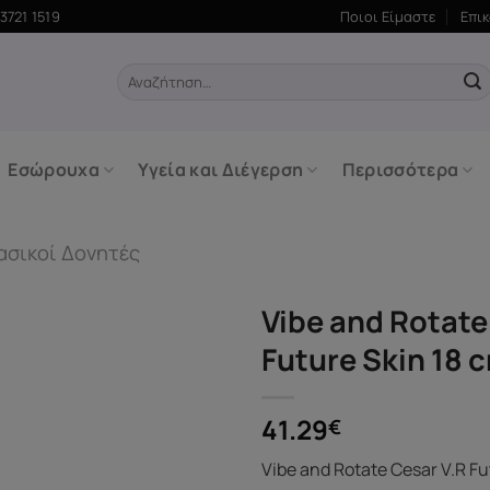
3721 1519
Ποιοι Είμαστε
Επι
Αναζήτηση
για:
Εσώρουχα
Υγεία και Διέγερση
Περισσότερα
ασικοί Δονητές
Vibe and Rotate
Future Skin 18 
41.29
€
Vibe and Rotate Cesar V.R Fu