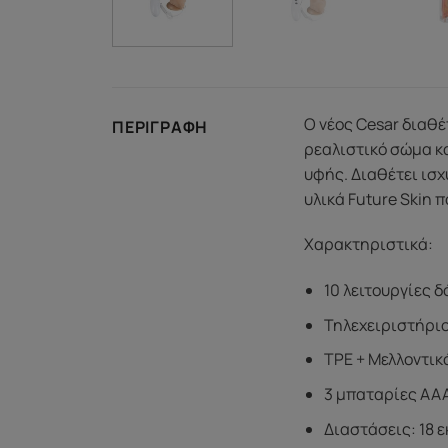
Ο νέος Cesar διαθέ
ΠΕΡΙΓΡΑΦΉ
ρεαλιστικό σώμα κ
υφής. Διαθέτει ισχ
υλικά Future Skin π
Χαρακτηριστικά:
10 λειτουργίες 
Τηλεχειριστήρι
TPE + Μελλοντικ
3 μπαταρίες AA
Διαστάσεις: 18 εκ