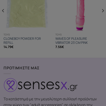
TOYS
TOYS
CLONEBOY POWDER FOR
WAVES OF PLEASURE
REFILL
VIBRATOR 23 CM PINK
14.79
€
7.56
€
ΠΡΟΤΙΜΗΣΤΕ ΜΑΣ
Το κατάστημά με την μεγαλύτερη συλλογή προϊόντων
στον χώρο των "adult accessories" σε ολόκληρη την