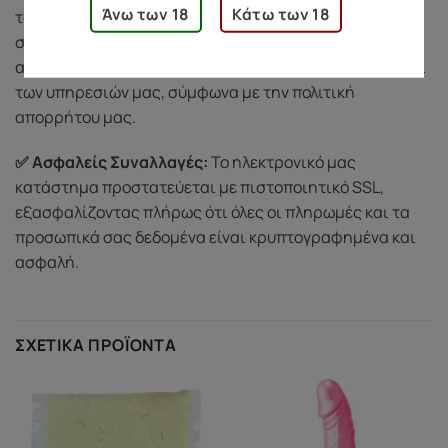
Άνω των 18
Κάτω των 18
τα προσωπικά σας δεδομένα και δεν κοινοποιούμε ποτέ
σε τρίτους. Χρησιμοποιούμε τις πληροφορίες σας
αποκλειστικά για την ολοκλήρωση των παραγγελιών και
των υπηρεσιών μας, σύμφωνα με την πολιτική
απορρήτου μας.
✅ Ασφαλείς Συναλλαγές:
Το ηλεκτρονικό μας
κατάστημα προστατεύεται με πιστοποιητικό SSL,
εξασφαλίζοντας πλήρως ότι όλες οι πληρωμές και τα
προσωπικά σας δεδομένα είναι κρυπτογραφημένα και
ασφαλή.
ΣΧΕΤΙΚΆ ΠΡΟΪΌΝΤΑ