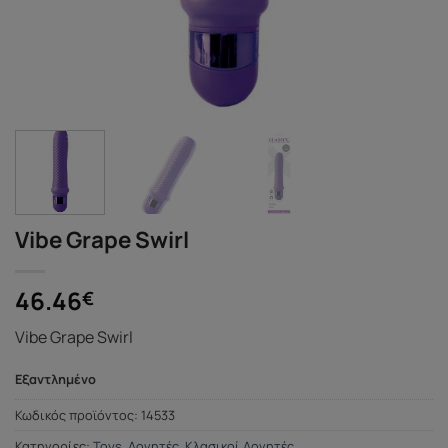
Vibe Grape Swirl
46.46
€
Vibe Grape Swirl
Εξαντλημένο
Κωδικός προϊόντος:
14533
Κατηγορίες:
Toys
,
Δονητές
,
Κλασικοί Δονητές