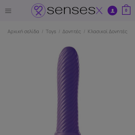
Μετάβαση
στο
0
περιεχόμενο
Αρχική σελίδα
/
Toys
/
Δονητές
/
Κλασικοί Δονητές