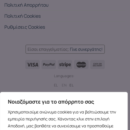
Πολιτική Απορρήτου
Πολιτική Cookies
Ρυθμίσεις Cookies
Είσαι επαγγελματίας;
Γίνε συνεργάτης!
Languages:
EL
EN
EL
Copyright 2026 ©
SensesX
- Adult toys and merchandise | All
Νοιαζόμαστε για το απόρρητο σας
rights reserved.
Χρησιμοποιούμε ανώνυμα cookies για να βελτιώσουμε την
εμπειρία περιήγησής σας. Κάνοντας κλικ στην επιλογή
Αποδοχή, μας βοηθάτε να συνεχίσουμε να προσπαθούμε