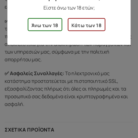
εξυπηρετήσουμε με διακριτικότητα και σεβασμό.
Είστε άνω των 18 ετών;
✅ Σεβασμός στην Ιδιωτικότητά σας:
Προστατεύουμε
Άνω των 18
Κάτω των 18
τα προσωπικά σας δεδομένα και δεν τα κοινοποιούμε
ποτέ σε τρίτους. Χρησιμοποιούμε τις πληροφορίες σας
αποκλειστικά για την ολοκλήρωση των παραγγελιών και
των υπηρεσιών μας, σύμφωνα με την πολιτική
απορρήτου μας.
✅ Ασφαλείς Συναλλαγές:
Το ηλεκτρονικό μας
κατάστημα προστατεύεται με πιστοποιητικό SSL,
εξασφαλίζοντας πλήρως ότι όλες οι πληρωμές και τα
προσωπικά σας δεδομένα είναι κρυπτογραφημένα και
ασφαλή.
ΣΧΕΤΙΚΆ ΠΡΟΪΌΝΤΑ