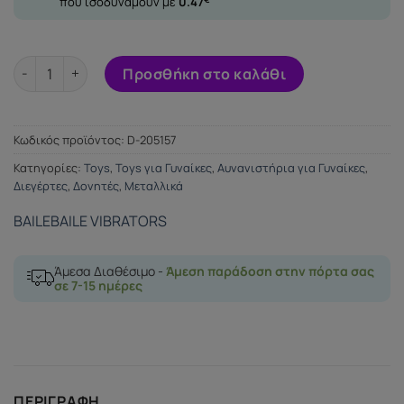
που ισοδυναμούν με
0.47
VIBRATOR MAKING A FLIYING SENSE METAL ποσότητα
Προσθήκη στο καλάθι
Κωδικός προϊόντος:
D-205157
Κατηγορίες:
Toys
,
Toys για Γυναίκες
,
Αυνανιστήρια για Γυναίκες
,
Διεγέρτες
,
Δονητές
,
Μεταλλικά
BAILE
BAILE VIBRATORS
Άμεσα Διαθέσιμο -
Άμεση παράδοση στην πόρτα σας
σε 7-15 ημέρες
ΠΕΡΙΓΡΑΦΉ