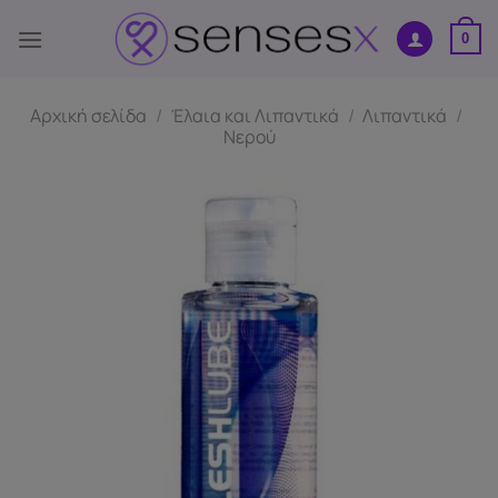
Μετάβαση
στο
0
περιεχόμενο
Αρχική σελίδα
/
Έλαια και Λιπαντικά
/
Λιπαντικά
/
Νερού