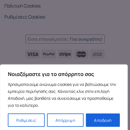
Πολιτική Cookies
Ρυθμίσεις Cookies
Είσαι επαγγελματίας;
Γίνε συνεργάτης!
Languages:
Νοιαζόμαστε για το απόρρητο σας
EL
EN
EL
Χρησιμοποιούμε ανώνυμα cookies για να βελτιώσουμε την
Copyright 2026 ©
SensesX
- Adult toys and merchandise | All
εμπειρία περιήγησής σας. Κάνοντας κλικ στην επιλογή
rights reserved.
Αποδοχή, μας βοηθάτε να συνεχίσουμε να προσπαθούμε
για το καλύτερο.
Ρυθμίσεις
Απόρριψη
Αποδοχή